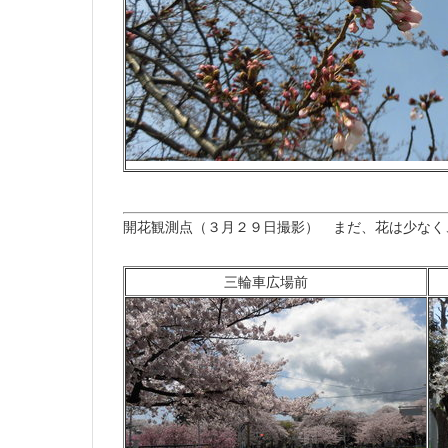
開花観測点（３月２９日撮影） まだ、花は少なく
三輪車広場前