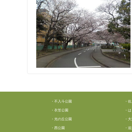
・不入斗公園
・佐
・衣笠公園
・は
・光の丘公園
・大
・西公園
・追